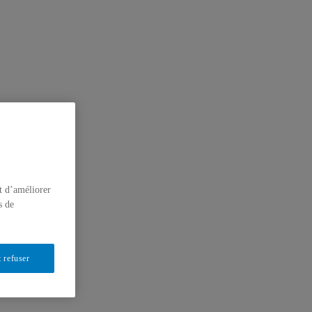
t d’améliorer
s de
 refuser