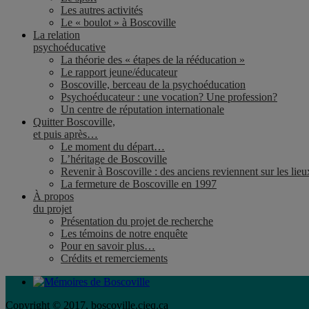
Les autres activités
Le « boulot » à Boscoville
La relation
psychoéducative
La théorie des « étapes de la rééducation »
Le rapport jeune/éducateur
Boscoville, berceau de la psychoéducation
Psychoéducateur : une vocation? Une profession?
Un centre de réputation internationale
Quitter Boscoville,
et puis après…
Le moment du départ…
L’héritage de Boscoville
Revenir à Boscoville : des anciens reviennent sur les lieu
La fermeture de Boscoville en 1997
À propos
du projet
Présentation du projet de recherche
Les témoins de notre enquête
Pour en savoir plus…
Crédits et remerciements
Copyright © 2017, boscoville.cieq.ca