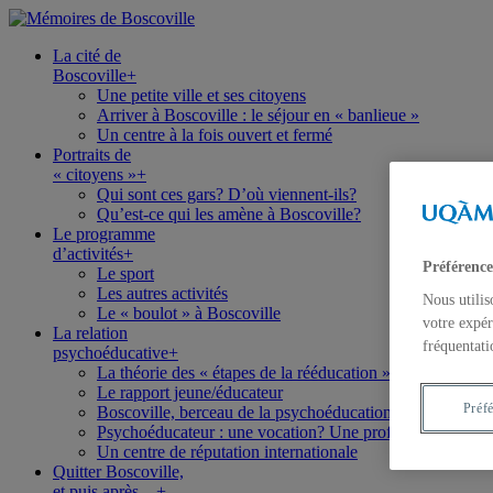
La cité de
Boscoville
+
Une petite ville et ses citoyens
Arriver à Boscoville : le séjour en « banlieue »
Un centre à la fois ouvert et fermé
Portraits de
« citoyens »
+
Qui sont ces gars? D’où viennent-ils?
Qu’est-ce qui les amène à Boscoville?
Le programme
d’activités
+
Préférence
Le sport
Les autres activités
Nous utilis
Le « boulot » à Boscoville
votre expér
La relation
fréquentati
psychoéducative
+
La théorie des « étapes de la rééducation »
Le rapport jeune/éducateur
Préf
Boscoville, berceau de la psychoéducation
Psychoéducateur : une vocation? Une profession?
Un centre de réputation internationale
Quitter Boscoville,
et puis après…
+