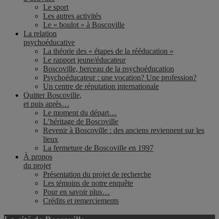
Le sport
Les autres activités
Le « boulot » à Boscoville
La relation
psychoéducative
La théorie des « étapes de la rééducation »
Le rapport jeune/éducateur
Boscoville, berceau de la psychoéducation
Psychoéducateur : une vocation? Une profession?
Un centre de réputation internationale
Quitter Boscoville,
et puis après…
Le moment du départ…
L’héritage de Boscoville
Revenir à Boscoville : des anciens reviennent sur les
lieux
La fermeture de Boscoville en 1997
À propos
du projet
Présentation du projet de recherche
Les témoins de notre enquête
Pour en savoir plus…
Crédits et remerciements