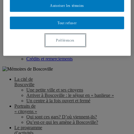
Le moment du départ…
Autoriser les témoins
L’héritage de Boscoville
Revenir à Boscoville : des anciens reviennent sur les
lieux
Tout refuser
La fermeture de Boscoville en 1997
À propos
du projet
+
Préférences
Présentation du projet de recherche
Les témoins de notre enquête
Pour en savoir plus…
Crédits et remerciements
La cité de
Boscoville
Une petite ville et ses citoyens
Arriver à Boscoville : le séjour en « banlieue »
Un centre à la fois ouvert et fermé
Portraits de
« citoyens »
Qui sont ces gars? D’où viennent-ils?
Qu’est-ce qui les amène à Boscoville?
Le programme
d’activités