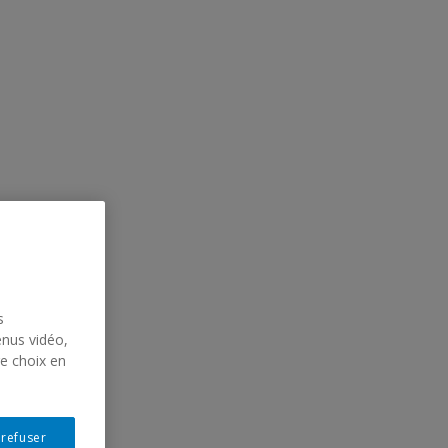
s
enus vidéo,
re choix en
 refuser