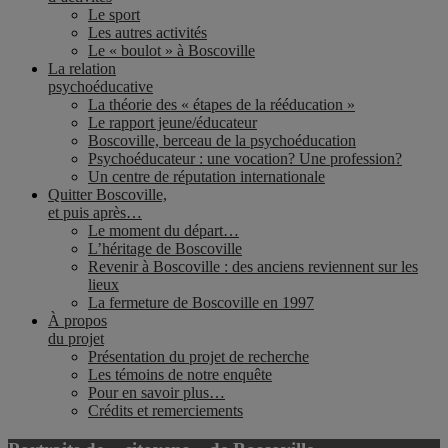
Le sport
Les autres activités
Le « boulot » à Boscoville
La relation
psychoéducative
La théorie des « étapes de la rééducation »
Le rapport jeune/éducateur
Boscoville, berceau de la psychoéducation
Psychoéducateur : une vocation? Une profession?
Un centre de réputation internationale
Quitter Boscoville,
et puis après…
Le moment du départ…
L’héritage de Boscoville
Revenir à Boscoville : des anciens reviennent sur les
lieux
La fermeture de Boscoville en 1997
À propos
du projet
Présentation du projet de recherche
Les témoins de notre enquête
Pour en savoir plus…
Crédits et remerciements