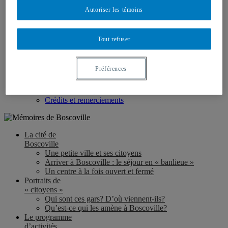
Le moment du départ…
Autoriser les témoins
L’héritage de Boscoville
Revenir à Boscoville : des anciens reviennent sur les
lieux
Tout refuser
La fermeture de Boscoville en 1997
À propos
du projet
+
Préférences
Présentation du projet de recherche
Les témoins de notre enquête
Pour en savoir plus…
Crédits et remerciements
La cité de
Boscoville
Une petite ville et ses citoyens
Arriver à Boscoville : le séjour en « banlieue »
Un centre à la fois ouvert et fermé
Portraits de
« citoyens »
Qui sont ces gars? D’où viennent-ils?
Qu’est-ce qui les amène à Boscoville?
Le programme
d’activités