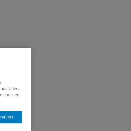
s
enus vidéo,
re choix en
 refuser