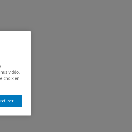
s
enus vidéo,
re choix en
 refuser