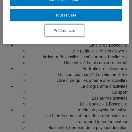
La fermeture de Boscoville en 1997
À propos
du projet
+
Présentation du projet de recherche
Tout refuser
Les témoins de notre enquête
Pour en savoir plus…
Crédits et remerciements
Préférences
La cité de
Boscoville
Une petite ville et ses citoyens
Arriver à Boscoville : le séjour en « banlieue »
Un centre à la fois ouvert et fermé
Portraits de
« citoyens »
Qui sont ces gars? D’où viennent-ils?
Qu’est-ce qui les amène à Boscoville?
Le programme
d’activités
Le sport
Les autres activités
Le « boulot » à Boscoville
La relation
psychoéducative
La théorie des « étapes de la rééducation »
Le rapport jeune/éducateur
Boscoville, berceau de la psychoéducation