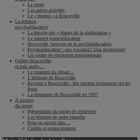
Le sport
Les autres activités
Le « boulot » à Boscoville
La relation
psychoéducative
La théorie des « étapes de la rééducation »
Le rapport jeune/éducateur
Boscoville, berceau de la psychoéducation
Psychoéducateur : une vocation? Une profession?
Un centre de réputation internationale
Quitter Boscoville,
et puis après…
Le moment du départ…
L’héritage de Boscoville
Revenir à Boscoville : des anciens reviennent sur les
lieux
La fermeture de Boscoville en 1997
À propos
du projet
Présentation du projet de recherche
Les témoins de notre enquête
Pour en savoir plus…
Crédits et remerciements