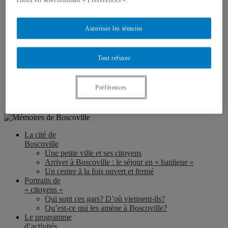
Le moment du départ…
L’héritage de Boscoville
Revenir à Boscoville : des anciens reviennent sur les
Autoriser les témoins
lieux
La fermeture de Boscoville en 1997
À propos
Tout refuser
du projet
+
Présentation du projet de recherche
Les témoins de notre enquête
Préférences
Pour en savoir plus…
Crédits et remerciements
La cité de
Boscoville
Une petite ville et ses citoyens
Arriver à Boscoville : le séjour en « banlieue »
Un centre à la fois ouvert et fermé
Portraits de
« citoyens »
Qui sont ces gars? D’où viennent-ils?
Qu’est-ce qui les amène à Boscoville?
Le programme
d’activités