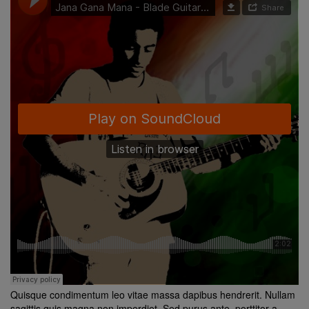
Quisque condimentum leo vitae massa dapibus hendrerit. Nullam
sagittis quis magna non imperdiet. Sed purus ante, porttitor a