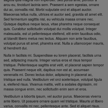
arcu eu, tincidunt lacinia sem. Praesent a sem egestas, ornare
dui ac, convallis nisl. Morbi vulputate orci et aliquet auctor.
Maecenas tellus nulla, ultrices et auctor sed, gravida sit amet elit.
Sed fermentum sagittis nisi, eu vehicula massa ornare nec.
Quisque dapibus neque lacus, vitae pharetra neque consequat
quis. Curabitur sollicitudin volutpat dui mollis volutpat. Integer
malesuada, est ut pellentesque eleifend, elit enim faucibus odio,
at blandit libero metus nec lectus. Aliquam non ante faucibus,
volutpat purus sit amet, pharetra erat. Nulla a ullamcorper mauris,
id hendrerit dui.
Nulla in facilisis mi. Suspendisse eu lorem placerat, facilisis urna
sed, adipiscing mauris. Integer varius eros et risus tempor
tristique. Pellentesque sagittis erat velit, et placerat sapien tempor
quis. Praesent neque elit, dapibus non est at, accumsan
venenatis mi. Donec lectus dolor, adipiscing in placerat ac,
tristique sed nulla. Vestibulum vel orci scelerisque, volutpat ligula
a, eleifend risus. Vivamus mattis, velit a sodales dignissim, mi
massa congue enim, nec sollicitudin enim sem et eros.
Vestibulum a lobortis ipsum, vel auctor purus. Maecenas viverra
ante libero. Ut posuere ornare quam vel tristique. Mauris ut libero
varius, convallis mi nec, pellentesque ante. Sed id aliquet risus.