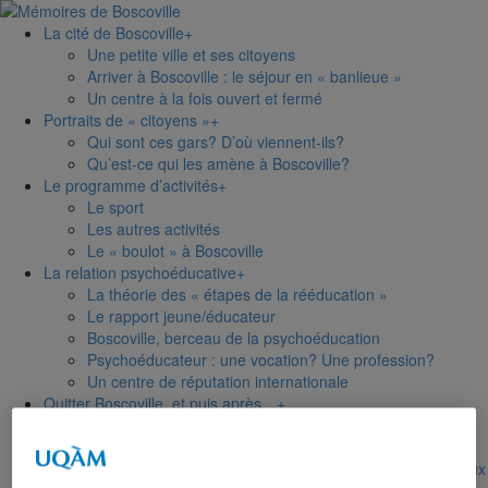
La cité de
Boscoville
+
Une petite ville et ses citoyens
Arriver à Boscoville : le séjour en « banlieue »
Un centre à la fois ouvert et fermé
Portraits de
« citoyens »
+
Qui sont ces gars? D’où viennent-ils?
Qu’est-ce qui les amène à Boscoville?
Le programme
d’activités
+
Le sport
Les autres activités
Le « boulot » à Boscoville
La relation
psychoéducative
+
La théorie des « étapes de la rééducation »
Le rapport jeune/éducateur
Boscoville, berceau de la psychoéducation
Psychoéducateur : une vocation? Une profession?
Un centre de réputation internationale
Quitter Boscoville,
et puis après…
+
Le moment du départ…
L’héritage de Boscoville
Revenir à Boscoville : des anciens reviennent sur les lieux