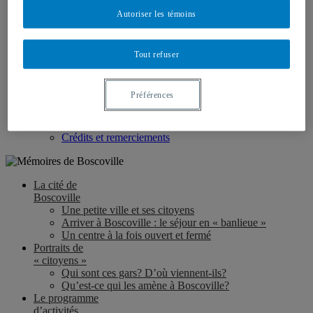
Le moment du départ…
Autoriser les témoins
L’héritage de Boscoville
Revenir à Boscoville : des anciens reviennent sur les
lieux
Tout refuser
La fermeture de Boscoville en 1997
À propos
du projet
+
Préférences
Présentation du projet de recherche
Les témoins de notre enquête
Pour en savoir plus…
Crédits et remerciements
La cité de
Boscoville
Une petite ville et ses citoyens
Arriver à Boscoville : le séjour en « banlieue »
Un centre à la fois ouvert et fermé
Portraits de
« citoyens »
Qui sont ces gars? D’où viennent-ils?
Qu’est-ce qui les amène à Boscoville?
Le programme
d’activités