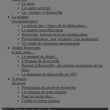
Le sport
Les autres activités
Le « boulot » à Boscoville
La relation
psychoéducative
La théorie des « étapes de la rééducation »
Le rapport jeune/éducateur
Boscoville, berceau de la psychoéducation
Psychoéducateur : une vocation? Une profession?
Un centre de réputation internationale
Quitter Boscoville,
et puis après…
Le moment du départ…
L’héritage de Boscoville
Revenir à Boscoville : des anciens reviennent sur les
lieux
La fermeture de Boscoville en 1997
À propos
du projet
Présentation du projet de recherche
Les témoins de notre enquête
Pour en savoir plus…
Crédits et remerciements