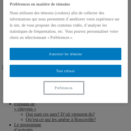
Préférences en matière de témoins
Le moment du départ…
L’héritage de Boscoville
Nous utilisons des témoins (cookies) afin de collecter des
Revenir à Boscoville : des anciens reviennent sur les
informations qui nous permettent d’améliorer votre expérience sur
lieux
le site, de vous proposer des contenus vidéo, d’analyser les
La fermeture de Boscoville en 1997
À propos
statistiques de fréquentation, etc. Vous pouvez personnaliser votre
du projet
+
choix en sélectionnant « Préférences ».
Présentation du projet de recherche
Les témoins de notre enquête
Pour en savoir plus…
Autoriser les témoins
Crédits et remerciements
Tout refuser
La cité de
Boscoville
Une petite ville et ses citoyens
Préférences
Arriver à Boscoville : le séjour en « banlieue »
Un centre à la fois ouvert et fermé
Portraits de
« citoyens »
Qui sont ces gars? D’où viennent-ils?
Qu’est-ce qui les amène à Boscoville?
Le programme
d’activités