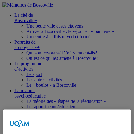
La cité de
Boscoville
+
Une petite ville et ses citoyens
Arriver à Boscoville : le séjour en « banlieue »
Un centre à la fois ouvert et fermé
Portraits de
« citoyens »
+
Qui sont ces gars? D’où viennent-ils?
Qu’est-ce qui les amène à Boscoville?
Le programme
d’activités
+
Le sport
Les autres activités
Le « boulot » à Boscoville
La relation
psychoéducative
+
La théorie des « étapes de la rééducation »
Le rapport jeune/éducateur
Boscoville, berceau de la psychoéducation
Psychoéducateur : une vocation? Une profession?
Un centre de réputation internationale
Quitter Boscoville,
et puis après…
+