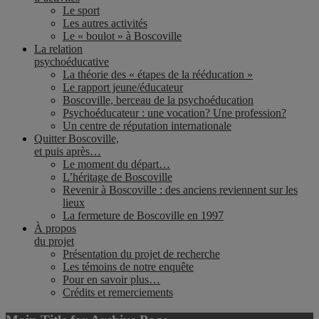
Le sport
Les autres activités
Le « boulot » à Boscoville
La relation
psychoéducative
La théorie des « étapes de la rééducation »
Le rapport jeune/éducateur
Boscoville, berceau de la psychoéducation
Psychoéducateur : une vocation? Une profession?
Un centre de réputation internationale
Quitter Boscoville,
et puis après…
Le moment du départ…
L’héritage de Boscoville
Revenir à Boscoville : des anciens reviennent sur les
lieux
La fermeture de Boscoville en 1997
À propos
du projet
Présentation du projet de recherche
Les témoins de notre enquête
Pour en savoir plus…
Crédits et remerciements